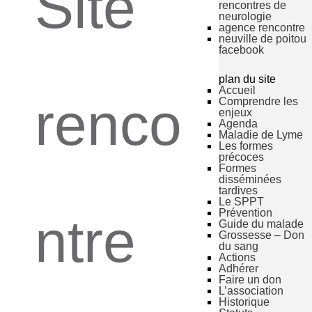
Site
rencontres de
neurologie
agence rencontre
neuville de poitou
facebook
plan du site
Accueil
renco
Comprendre les
enjeux
Agenda
Maladie de Lyme
Les formes
précoces
Formes
disséminées
tardives
Le SPPT
Prévention
ntre
Guide du malade
Grossesse – Don
du sang
Actions
Adhérer
Faire un don
L’association
Historique