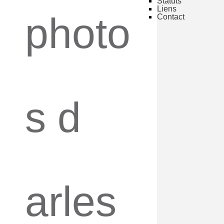
Statuts
Liens
photo
Contact
s d
arles