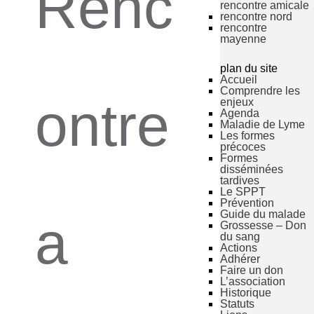
Renc
rencontre amicale
rencontre nord
rencontre
mayenne
plan du site
Accueil
Comprendre les
ontre
enjeux
Agenda
Maladie de Lyme
Les formes
précoces
Formes
disséminées
tardives
Le SPPT
Prévention
Guide du malade
a
Grossesse – Don
du sang
Actions
Adhérer
Faire un don
L’association
Historique
Statuts