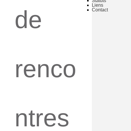
Statuts
Liens
de
Contact
renco
ntres