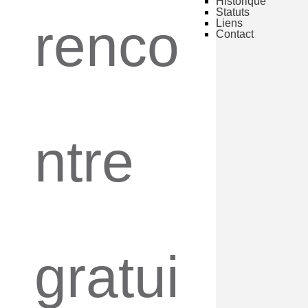
Historique
Statuts
renco
Liens
Contact
ntre
gratui