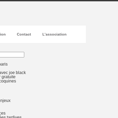
sion
Contact
L’association
paris
avec joe black
 gratuite
 coquines
enjeux
ces
es tardives