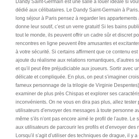
Dandy Saint-Germain est une salle à louer idéale si vo
dédié aux célibataires. Le Dandy Saint-Germain à Pari
long séjour à Paris pensez à regarder les appartements a
donne leur soutif, c'est un verre gratuit! Si les bains pu
tout le monde, ils peuvent offrir un cadre sûr et discret p
rencontres en ligne peuvent être amusantes et excitantes, 
à votre sécurité. Si certains affirment que ce contenu est 
ajoute du réalisme aux relations romantiques, d'autres sou
et qu'il peut être préjudiciable aux joueurs. Sortir avec
délicate et compliquée. En plus, on peut s'imaginer cro
fameux personnage de la trilogie de Virginie Despentes), 
examiner de plus près Chispas et explorer ses caractéri
inconvénients. On ne vous en dira pas plus, allez test
utilisateurs d'envoyer des messages à toute personne ave
même s'ils n'ont pas encore aimé le profil de l'autre. Le 
aux utilisateurs de parcourir les profils et d'envoyer de
Lorsqu'il s'agit d'utiliser des techniques de drague, il y a