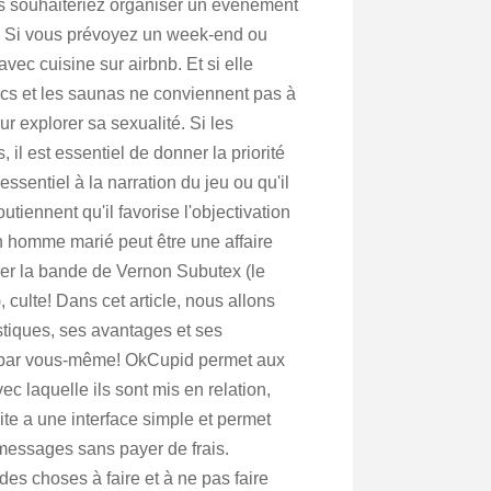
us souhaiteriez organiser un évènement
s. Si vous prévoyez un week-end ou
vec cuisine sur airbnb. Et si elle
blics et les saunas ne conviennent pas à
our explorer sa sexualité. Si les
il est essentiel de donner la priorité
essentiel à la narration du jeu ou qu'il
tiennent qu'il favorise l'objectivation
 un homme marié peut être une affaire
iser la bande de Vernon Subutex (le
culte! Dans cet article, nous allons
stiques, ses avantages et ses
er par vous-même! OkCupid permet aux
c laquelle ils sont mis en relation,
site a une interface simple et permet
s messages sans payer de frais.
 des choses à faire et à ne pas faire